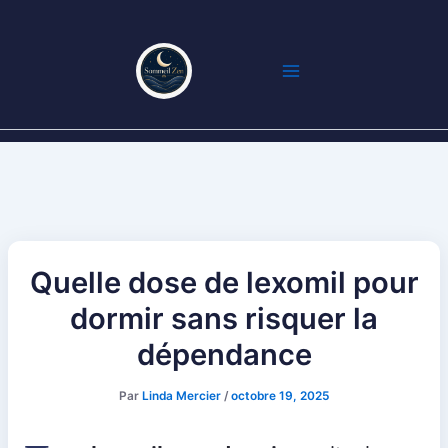
Aller
au
contenu
Quelle dose de lexomil pour
dormir sans risquer la
dépendance
Par
Linda Mercier
/
octobre 19, 2025