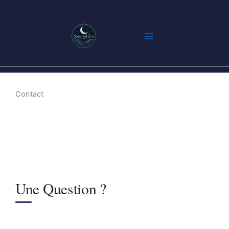
Aller
au
contenu
Contact
Une Question ?