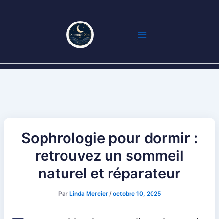
Aller
au
contenu
Sophrologie pour dormir :
retrouvez un sommeil
naturel et réparateur
Par
Linda Mercier
/
octobre 10, 2025