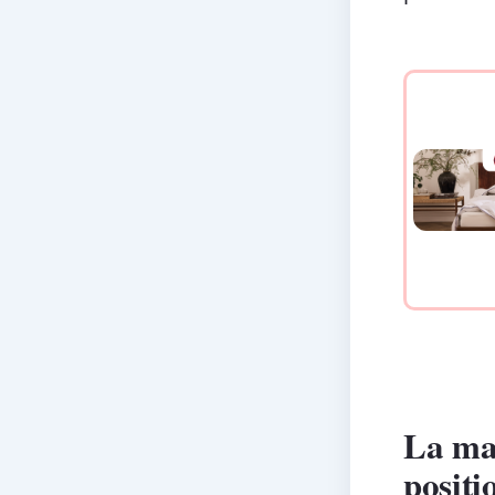
La ma
positi