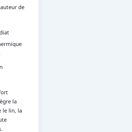
hauteur de
diat
thermique
°
en
fort
ègre la
e lin, la
ute
s.