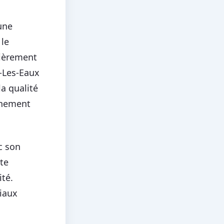
une
 le
tièrement
d-Les-Eaux
la qualité
nnement
c son
ète
té.
riaux