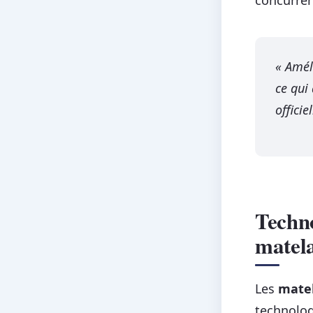
« Amél
ce qui
offici
Techno
matel
Les
matel
technolog