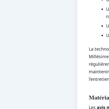
U
n
U
U
La techno
Millésime
régulière
maintenir
l’entretie
Matériau
Les
avis 