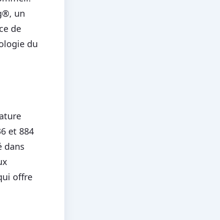
g®, un
ce de
ologie du
ature
6 et 884
é dans
ux
ui offre