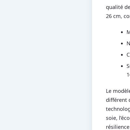
qualité d
26 cm, co
M
N
C
S
1
Le modèle
différent 
technolog
soie, l’é
résilienc