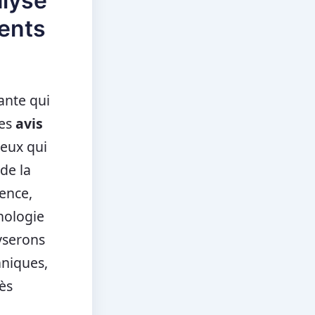
alyse
ients
ante qui
Les
avis
ceux qui
de la
ence,
nologie
yserons
hniques,
rès