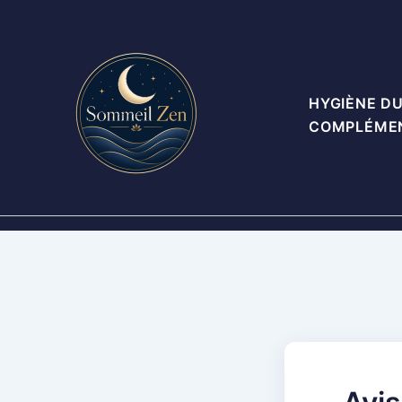
Aller
au
contenu
HYGIÈNE D
COMPLÉME