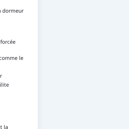
n dormeur
nforcée
s comme le
r
lite
t la