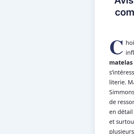
Avis
comp
C
hoi
inf
matelas
s’intére
literie.
Simmons 
de ressor
en détail
et surtou
plusieurs