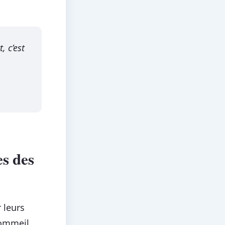
, c’est
es des
 leurs
sommeil.