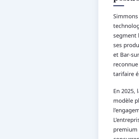
Simmons s
technolog
segment h
ses produ
et Bar-su
reconnue 
tarifaire 
En 2025, 
modèle ph
l’engagem
L’entrepr
premium 
concurren