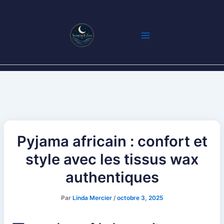
Aller
au
contenu
Pyjama africain : confort et
style avec les tissus wax
authentiques
Par
Linda Mercier
/
octobre 3, 2025