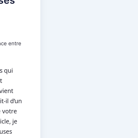
uses
nce entre
s qui
t
vient
t-il d’un
 votre
cle, je
auses