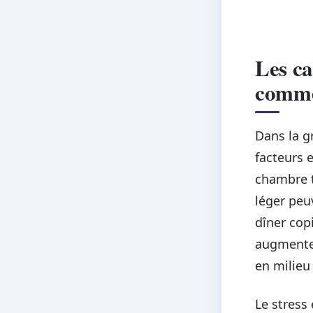
Les ca
comme
Dans la g
facteurs 
chambre t
léger peu
dîner cop
augmente 
en milieu 
Le stress