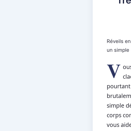
Tre
Réveils en
un simple 
V
ous
cla
pourtant 
brutaleme
simple d
corps com
vous aide