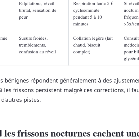
Palpitations, réveil
Respiration lente 5-6
Si révei
brutal, sensation de
cycles/minute
nocturn
peur
pendant 5 à 10
fréquen
minutes
>3x/se
émie
Sueurs froides,
Collation légère (lait
Consult
tremblements,
chaud, biscuit
médecin
confusion au réveil
complet)
pour bi
glycém
es bénignes répondent généralement à des ajusteme
i les frissons persistent malgré ces corrections, il fa
d’autres pistes.
les frissons nocturnes cachent un