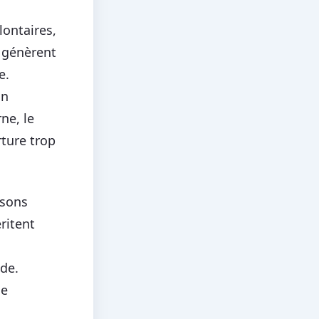
lontaires,
s génèrent
e.
on
ne, le
ture trop
ssons
ritent
de.
ne