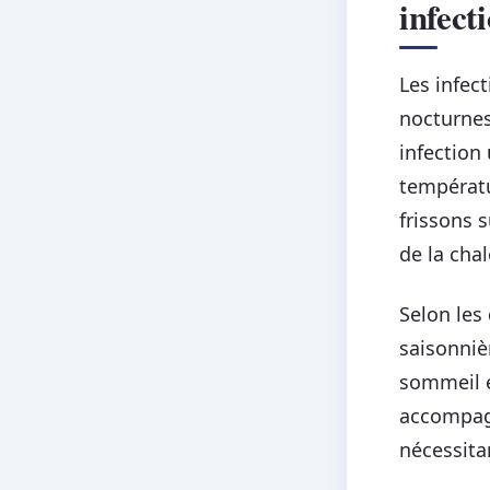
infect
Les infec
nocturnes
infection
températu
frissons 
de la chal
Selon le
saisonniè
sommeil e
accompagn
nécessitan