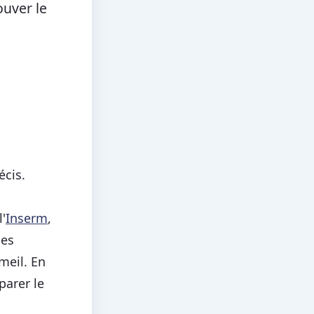
ouver le
écis.
'
Inserm
,
des
eil. En
parer le