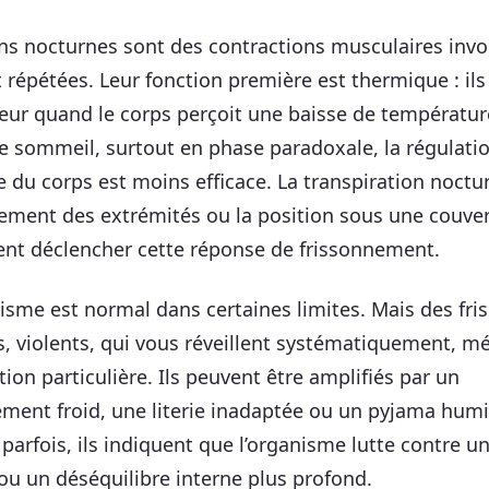
ons nocturnes sont des contractions musculaires invo
t répétées. Leur fonction première est thermique : il
leur quand le corps perçoit une baisse de températur
e sommeil, surtout en phase paradoxale, la régulati
 du corps est moins efficace. La transpiration noctur
sement des extrémités ou la position sous une couver
ent déclencher cette réponse de frissonnement.
sme est normal dans certaines limites. Mais des fri
s, violents, qui vous réveillent systématiquement, mé
ion particulière. Ils peuvent être amplifiés par un
ment froid, une literie inadaptée ou un pyjama humi
 parfois, ils indiquent que l’organisme lutte contre u
 ou un déséquilibre interne plus profond.