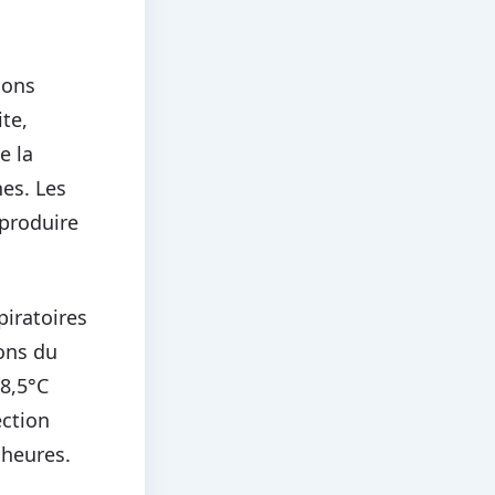
sons
te,
e la
es. Les
produire
spiratoires
ons du
38,5°C
ection
 heures.