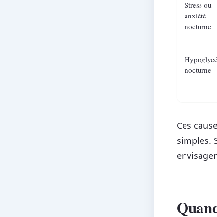
Stress ou
anxiété
nocturne
Hypoglyc
nocturne
Ces caus
simples. S
envisager 
Quand 