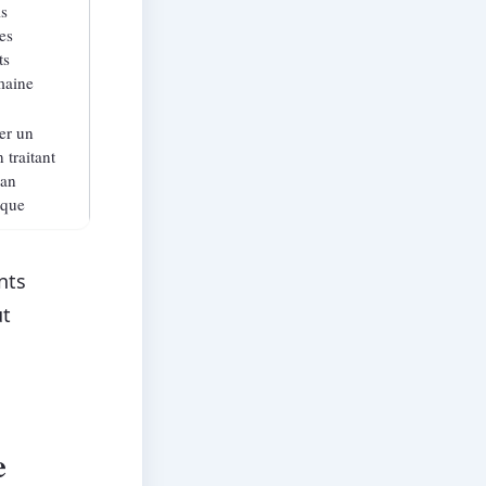
ls
es
ts
maine
er un
 traitant
lan
ique
nts
ut
e