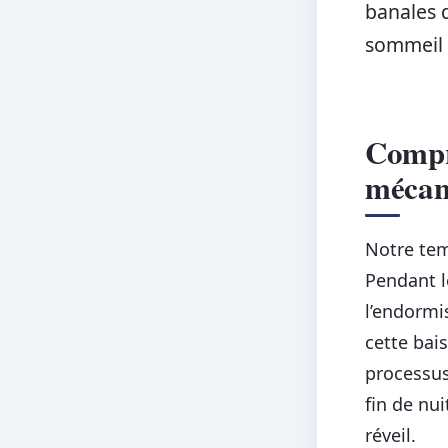
banales d
sommeil 
Compre
mécan
Notre tem
Pendant l
l’endormi
cette bai
processu
fin de nu
réveil.