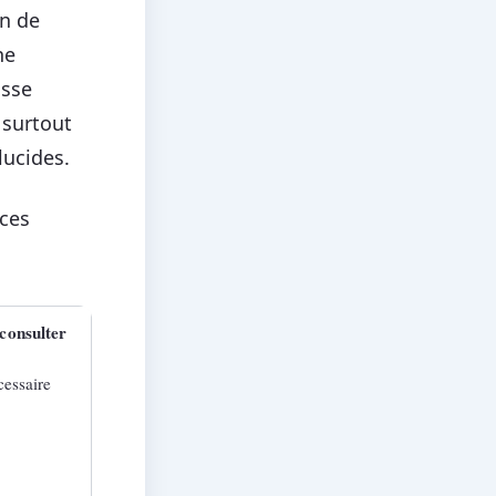
on de
ne
asse
 surtout
lucides.
 ces
consulter
essaire