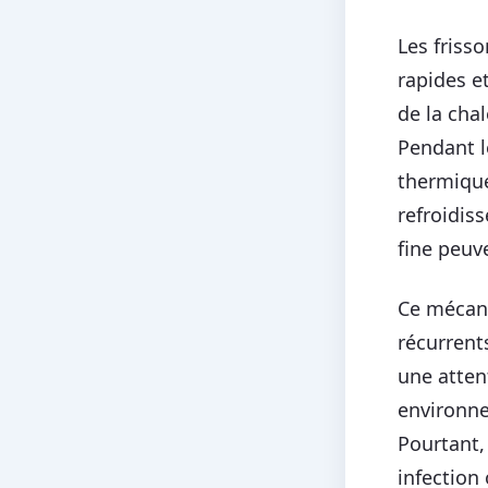
Les friss
rapides e
de la cha
Pendant l
thermique
refroidis
fine peuv
Ce mécani
récurrent
une attent
environne
Pourtant,
infection