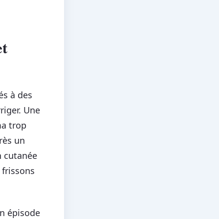
et
és à des
riger. Une
ma trop
près un
n cutanée
 frissons
un épisode