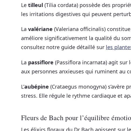
Le
tilleul
(Tilia cordata) possède des propri
les irritations digestives qui peuvent pertur
La
valériane
(Valeriana officinalis) constitu
améliore significativement la qualité du som
consultez notre guide détaillé sur
les plante
La
passiflore
(Passiflora incarnata) agit sur
aux personnes anxieuses qui ruminent au co
L’
aubépine
(Crataegus monogyna) s’avère pr
stress. Elle régule le rythme cardiaque et ap
Fleurs de Bach pour l’équilibre émoti
Les élixirs floraux du Dr Bach agissent sur