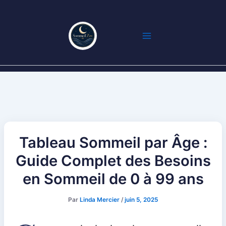
Aller
au
contenu
Tableau Sommeil par Âge :
Guide Complet des Besoins
en Sommeil de 0 à 99 ans
Par
Linda Mercier
/
juin 5, 2025