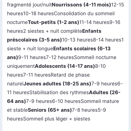
fragmenté jour/nuit
Nourrissons (4-11 mois)
12-15
heures10-18 heuresConsolidation du sommeil
nocturne
Tout-petits (1-2 ans)
11-14 heures9-16
heures2 siestes + nuit complète
Enfants
préscolaires (3-5 ans)
10-13 heures8-14 heures1
sieste + nuit longue
Enfants scolaires (6-13
ans)
9-11 heures7-12 heuresSommeil nocturne
uniquement
Adolescents (14-17 ans)
8-10
heures7-11 heuresRetard de phase
naturel
Jeunes adultes (18-25 ans)
7-9 heures6-
11 heuresStabilisation des rythmes
Adultes (26-
64 ans)
7-9 heures6-10 heuresSommeil mature
et stable
Seniors (65+ ans)
7-8 heures5-9
heuresSommeil plus léger + siestes