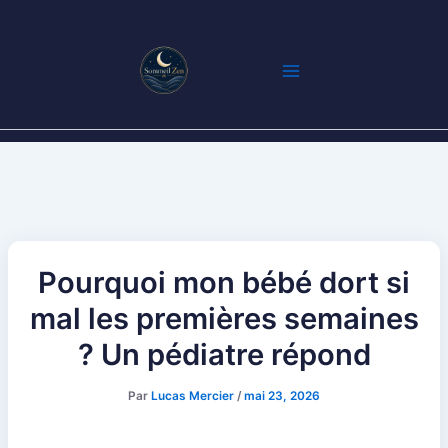
Aller
au
contenu
Pourquoi mon bébé dort si
mal les premières semaines
? Un pédiatre répond
Par
Lucas Mercier
/
mai 23, 2026