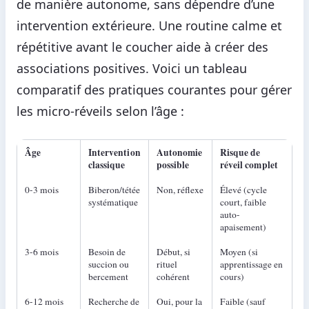
de manière autonome, sans dépendre d’une
intervention extérieure. Une routine calme et
répétitive avant le coucher aide à créer des
associations positives. Voici un tableau
comparatif des pratiques courantes pour gérer
les micro-réveils selon l’âge :
Âge
Intervention
Autonomie
Risque de
classique
possible
réveil complet
0-3 mois
Biberon/tétée
Non, réflexe
Élevé (cycle
systématique
court, faible
auto-
apaisement)
3-6 mois
Besoin de
Début, si
Moyen (si
succion ou
rituel
apprentissage en
bercement
cohérent
cours)
6-12 mois
Recherche de
Oui, pour la
Faible (sauf