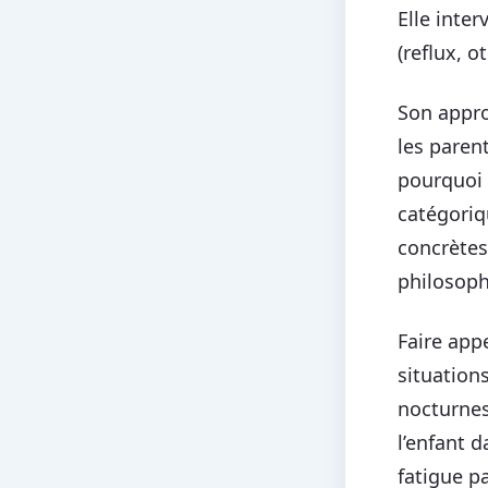
Elle inte
(reflux, 
Son appro
les paren
pourquoi i
catégoriq
concrètes
philosoph
Faire app
situations
nocturnes
l’enfant 
fatigue p