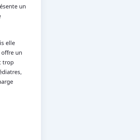
résente un
e
s elle
 offre un
t trop
édiatres,
harge