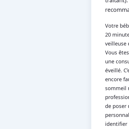
traitant)
recomma
Votre béb
20 minute
veilleuse 
Vous êtes
une consu
éveillé. C
encore fa
sommeil n
professio
de poser 
personnal
identifie