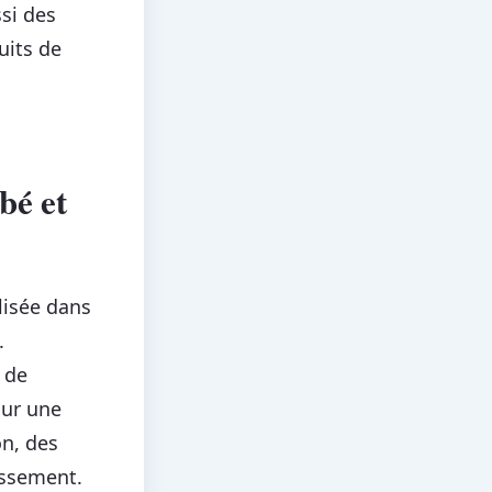
si des
uits de
bé et
lisée dans
.
 de
sur une
n, des
issement.