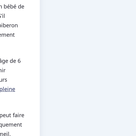
n bébé de
’il
biberon
sement
’âge de 6
mir
urs
pleine
peut faire
tiquement
meil.