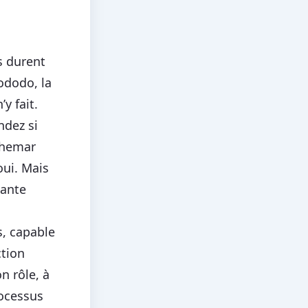
s durent
ododo, la
’y fait.
ndez si
chemar
oui. Mais
tante
s, capable
ction
n rôle, à
rocessus