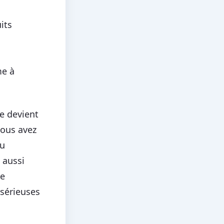
its
me à
ue devient
vous avez
du
 aussi
de
 sérieuses