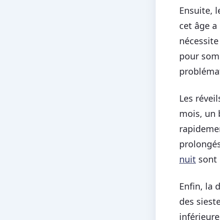
Ensuite, 
cet âge a
nécessite
pour somb
probléma
Les révei
mois, un 
rapidemen
prolongés
nuit
sont 
Enfin, la
des siest
inférieur