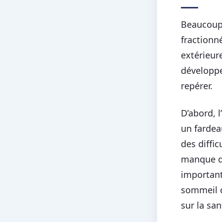
Beaucoup 
fractionn
extérieur
développe
repérer.
D’abord, 
un fardea
des diffi
manque de
important
sommeil c
sur la sa