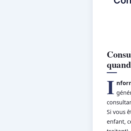
Con
Consul
quand 
I
nfor
génér
consulta
Si vous ê
enfant, 