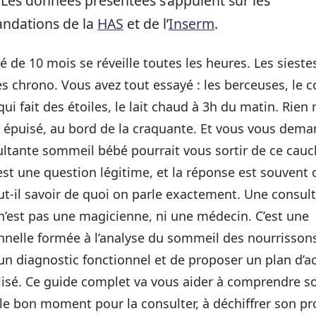
. Les données présentées s’appuient sur les
ndations de la
HAS
et de l’
Inserm
.
é de 10 mois se réveille toutes les heures. Les sieste
s chrono. Vous avez tout essayé : les berceuses, le c
qui fait des étoiles, le lait chaud à 3h du matin. Rien n
 épuisé, au bord de la craquante. Et vous vous dema
ltante sommeil bébé pourrait vous sortir de ce cau
’est une question légitime, et la réponse est souvent 
ut-il savoir de quoi on parle exactement. Une consul
’est pas une magicienne, ni une médecin. C’est une
nnelle formée à l’analyse du sommeil des nourrisson
un diagnostic fonctionnel et de proposer un plan d’a
isé. Ce guide complet va vous aider à comprendre so
r le bon moment pour la consulter, à déchiffrer son p