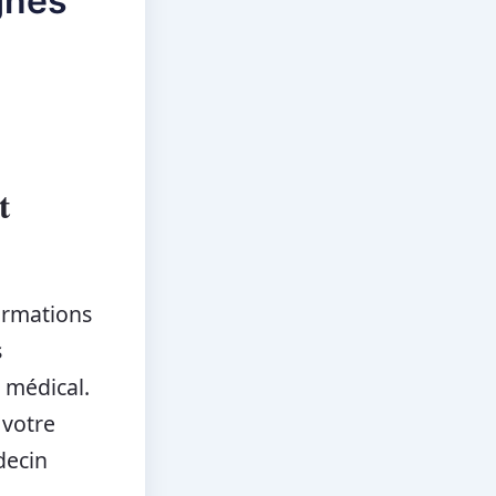
gnes
t
ormations
s
 médical.
 votre
decin