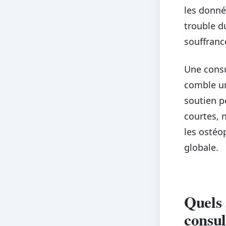
les donn
trouble d
souffranc
Une consu
comble un
soutien p
courtes, n
les ostéo
globale.
Quels 
consul