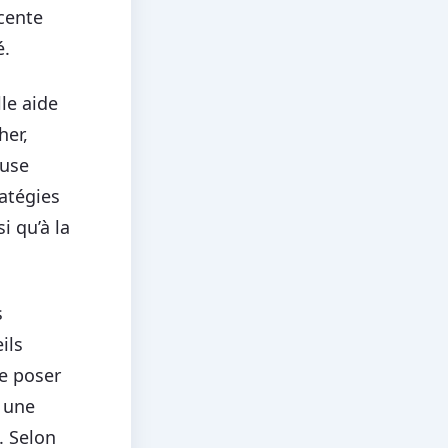
acente
é.
le aide
her,
fuse
ratégies
i qu’à la
s
ils
de poser
u une
. Selon