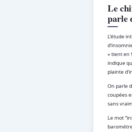
Le chi
parle 
L’étude in
d’insomnie
» tient en 
indique qu
plainte d’
On parle d
coupées en
sans vrai
Le mot “in
baromètre,