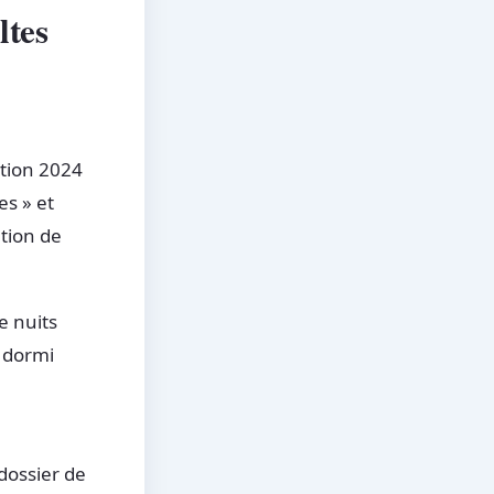
ltes
ition 2024
es » et
ation de
e nuits
r dormi
dossier de