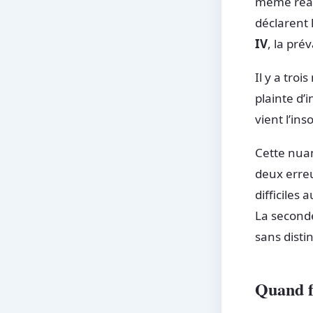
même réali
déclarent 
IV
, la prév
Il y a troi
plainte d’
vient l’in
Cette nuan
deux erreu
difficiles
La second
sans disti
Quand f