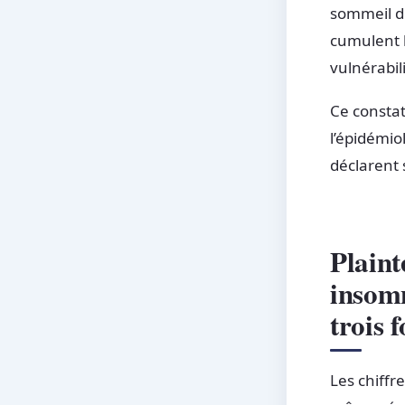
sommeil d
cumulent le
vulnérabili
Ce constat
l’épidémio
déclarent
Plaint
insomn
trois 
Les chiffr