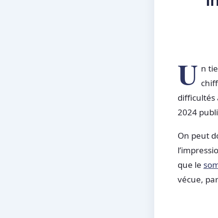
I
U
n ti
chif
difficulté
2024 publi
On peut do
l’impressi
que le
som
vécue, parf