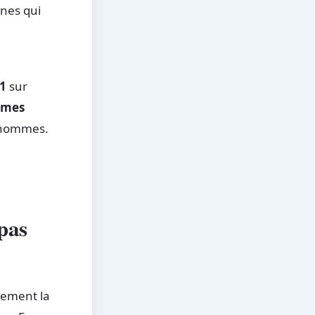
nes qui
1
sur
mmes
s hommes.
 pas
tement la