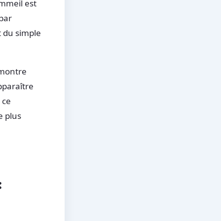
ommeil est
par
t du simple
 montre
pparaître
 ce
e plus
: