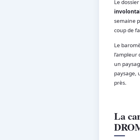
Le dossier
involonta
semaine pe
coup de f
Le baromèt
l’ampleur 
un paysage
paysage, u
près.
La car
DROM p