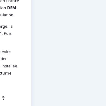
 en France
tion
DSM-
ulation.
arge, la
4. Puis
 évite
uits
 installée.
cturne
 ?