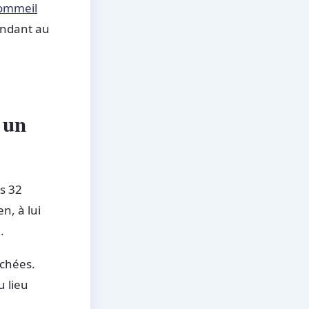
ommeil
endant au
 un
s 32
n, à lui
.
achées.
u lieu