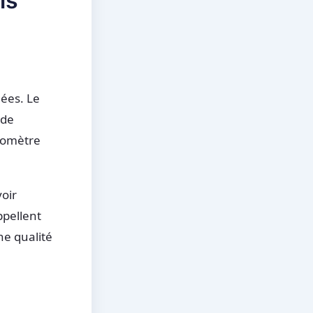
is
uées. Le
 de
aromètre
voir
ppellent
ne qualité