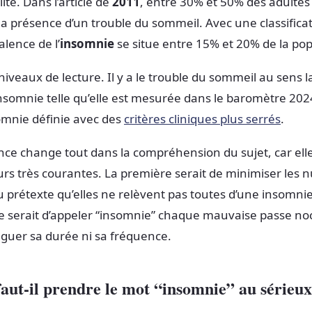
té. Dans l’article de
2011
, entre 30% et 50% des adultes
la présence d’un trouble du sommeil. Avec une classifica
alence de l’
insomnie
se situe entre 15% et 20% de la pop
s niveaux de lecture. Il y a le trouble du sommeil au sens l
insomnie telle qu’elle est mesurée dans le baromètre 202
somnie définie avec des
critères cliniques plus serrés
.
ce change tout dans la compréhension du sujet, car elle
rs très courantes. La première serait de minimiser les n
 au prétexte qu’elles ne relèvent pas toutes d’une insomnie
e serait d’appeler “insomnie” chaque mauvaise passe no
nguer sa durée ni sa fréquence.
aut-il prendre le mot “insomnie” au sérieux