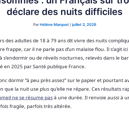
nsomnies : un Français sur tro
déclare des nuits difficiles
Par
Hélène Marquet
/
juillet 3, 2026
ers des adultes de 18 à 79 ans dit vivre des nuits compliq
fre frappe, car il ne parle pas d’un malaise flou. Il s’agit ici
s à s’endormir ou de réveils nocturnes, relevés dans le b
é en 2025 par Santé publique France.
nc dormir “à peu près assez” sur le papier et pourtant a
on que la nuit use plus qu’elle ne répare. Ces résultats ra
meil ne se résume pas
à une durée. Il renvoie aussi à u
ois fragile, parfois très altérée.