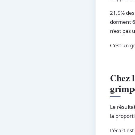
21,5% des 
dorment 6 
n’est pas u
C’est un g
Chez 
grimp
Le résulta
la proport
L’écart est