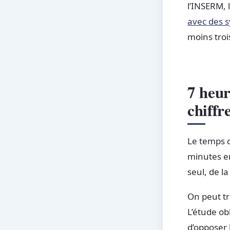
l’INSERM, 
avec des 
moins troi
7 heur
chiffr
Le temps 
minutes en 
seul, de l
On peut t
L’étude ob
d’opposer 