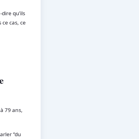
dire qu’ils
 ce cas, ce
te
 à 79 ans,
parler “du