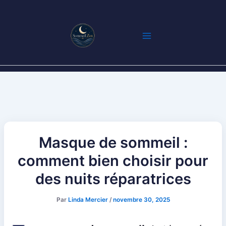
Aller
au
contenu
Masque de sommeil :
comment bien choisir pour
des nuits réparatrices
Par
Linda Mercier
/
novembre 30, 2025