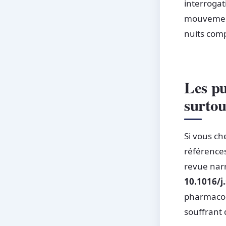
interrogat
mouvement 
nuits comp
Les pu
surtou
Si vous ch
références
revue nar
10.1016/j
pharmacol
souffrant 