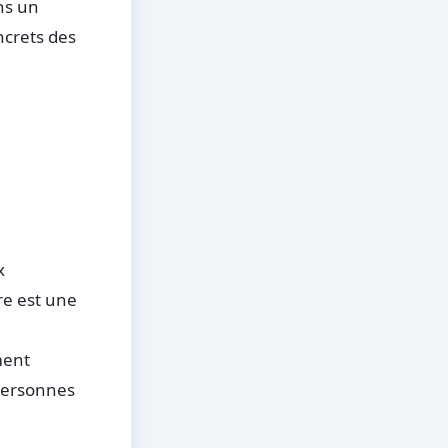
ans un
ncrets des
x
re est une
ment
 personnes