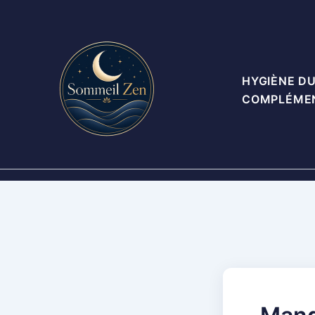
Aller
au
contenu
HYGIÈNE D
COMPLÉME