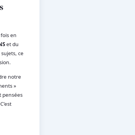
s
fois en
NS
et du
sujets, ce
sion.
dre notre
ments »
t pensées
C’est