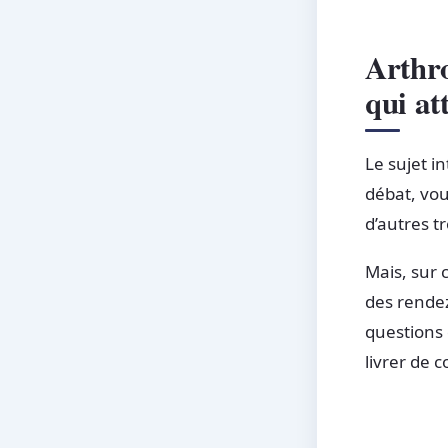
Arthro
qui at
Le sujet i
débat, vou
d’autres t
Mais, sur 
des rendez
questions
livrer de 