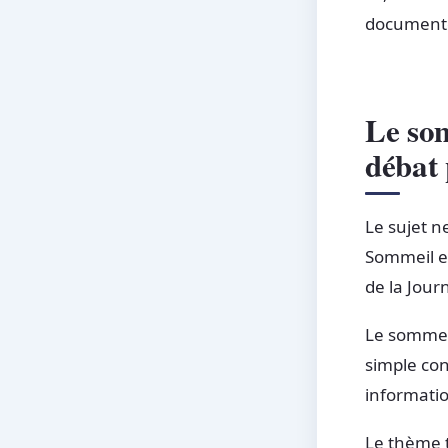
documentée
Le som
débat 
Le sujet n
Sommeil et
de la Jou
Le sommeil
simple con
informatio
Le thème t