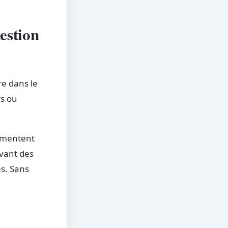
estion
re dans le
rs ou
cumentent
avant des
s. Sans