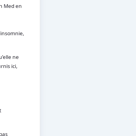
in Med en
l’insomnie,
’elle ne
nis ici,
t
 pas